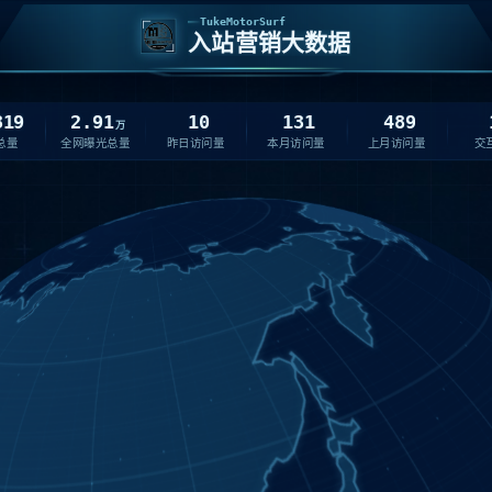
TukeMotorSurf
入站营销大数据
319
2.91
10
131
489
万
总量
全网曝光总量
昨日访问量
本月访问量
上月访问量
交