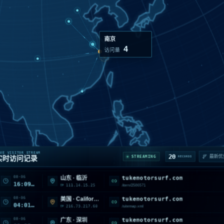
阳泉
2
访问量
08-06
tukemotorsurf.com
山西 · 阳泉
19:32:54
116.179.37.196
/item/2586539
IP
08-06
tukemotorsurf.com
浙江 · 台州
18:07:54
39.171.115.209
/item/2582825
IP
VE VISITOR STREAM
20
STREAMING
实时访问记录
RECORDS
08-06
tukemotorsurf.com
山东 · 临沂
16:09:54
111.14.15.25
/item/2586571
IP
08-06
tukemotorsurf.com
美国 · California · Monrovia
04:01:29
216.73.217.60
/sitemap.xml
IP
08-06
tukemotorsurf.com
广东 · 深圳
03:35:00
118.195.131.146
/search
IP
08-06