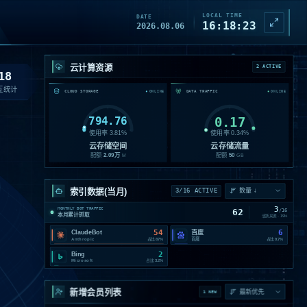
LOCAL TIME
DATE
16:18:25
2026.08.06
云计算资源
2 ACTIVE
18
互统计
CLOUD STORAGE
DATA TRAFFIC
ONLINE
ONLINE
794.76
0.17
使用率
3.81
%
使用率
0.34
%
云存储空间
云存储流量
配额
2.09
万
配额
50
M
GB
索引数据(当月)
3/16 ACTIVE
3
MONTHLY BOT TRAFFIC
62
/
16
本月累计抓取
活跃来源 ·
19
%
54
6
ClaudeBot
百度
Anthropic
百度
占比
87%
占比
9.7%
2
Bing
Microsoft
占比
3.2%
新增会员列表
1 NEW