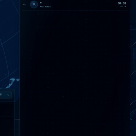
*
08:38
01
06.24
NEW MEMBER