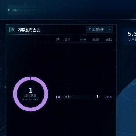
内容发布占比
5,
访问
序
类型
数量
占比
01
/
01
1
发布总量
1
文件
100%
01
1
ACTIVE TYPES