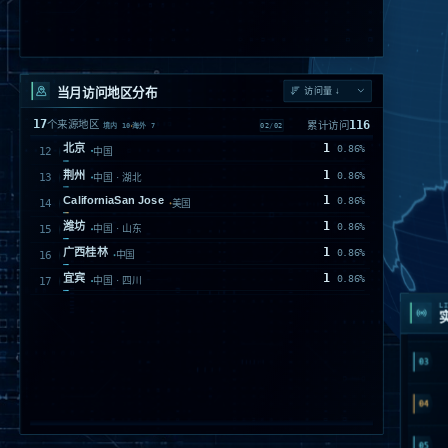
当月访问地区分布
17
116
个来源地区
累计访问
01
/
02
境内
10
海外
7
54
Monrovia
46.55%
美国 · California
18
Île
15.52%
法国
12
南京
10.34%
中国 · 江苏
8
阳泉
6.9%
中国 · 山西
01
7
Georgia0
6.03%
美国
4
SaxonyFalkenstein
3.45%
德国
02
2
LI
长治
1.72%
中国 · 山西
03
2
VirginiaBoydton
1.72%
美国
1
IndiaDelhiNew Delhi
0.86%
海外
04
1
揭阳
0.86%
中国 · 广东
1
深圳
0.86%
05
中国 · 广东